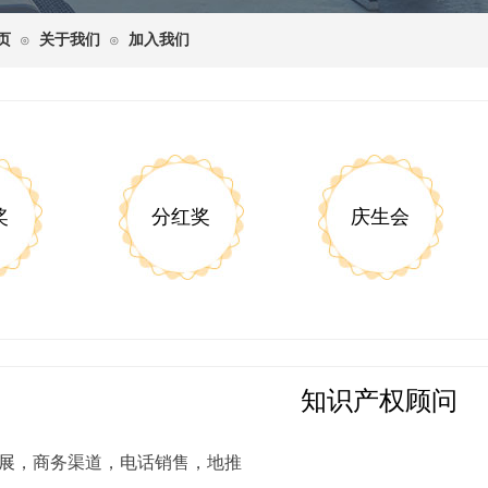
页
关于我们
加入我们
⊙
⊙
奖
分红奖
庆生会
知识产权顾问
展
，商务渠道，电话销售，地推