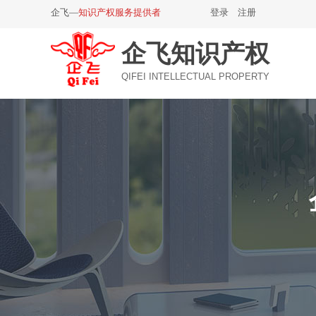
企飞—
知识产权服务提供者
登录
|
注册
企飞知识产权
QIFEI INTELLECTUAL PROPERTY