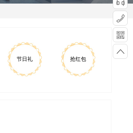
节日礼
抢红包