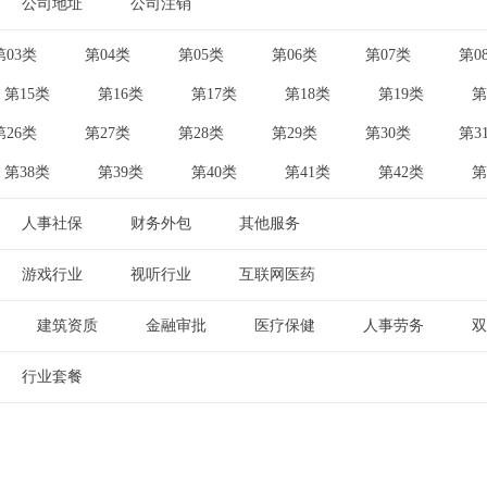
公司地址
公司注销
|
第03类
第04类
第05类
第06类
第07类
第0
|
|
|
|
|
第15类
第16类
第17类
第18类
第19类
第
|
|
|
|
|
第26类
第27类
第28类
第29类
第30类
第3
|
|
|
|
|
第38类
第39类
第40类
第41类
第42类
第
|
|
|
|
|
人事社保
财务外包
其他服务
|
|
游戏行业
视听行业
互联网医药
|
|
建筑资质
金融审批
医疗保健
人事劳务
双
|
|
|
|
行业套餐