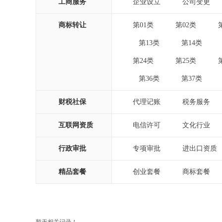
工商服务
企业设立
公司变更
|
|
商标转让
第01类
第02类
|
|
第13类
第14类
|
|
|
第24类
第25类
|
|
第36类
第37类
|
|
|
财税社保
代理记账
税务服务
|
|
互联网资质
电信许可
文化行业
|
|
行政审批
专项审批
进出口资质
|
|
精品套餐
创业套餐
商标套餐
|
|