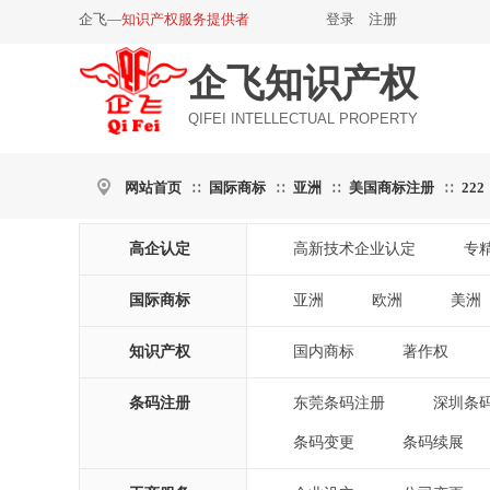
企飞—
知识产权服务提供者
登录
|
注册
企飞知识产权
QIFEI INTELLECTUAL PROPERTY
网站首页
国际商标
亚洲
美国商标注册
222
∷
∷
∷
∷
高企认定
高新技术企业认定
专
|
国际商标
亚洲
欧洲
美洲
|
|
|
知识产权
国内商标
著作权
|
|
条码注册
东莞条码注册
深圳条
|
条码变更
条码续展
|
|