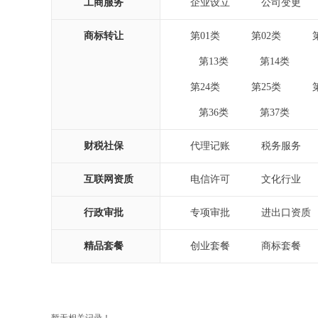
工商服务
企业设立
公司变更
|
|
商标转让
第01类
第02类
|
|
第13类
第14类
|
|
|
第24类
第25类
|
|
第36类
第37类
|
|
|
财税社保
代理记账
税务服务
|
|
互联网资质
电信许可
文化行业
|
|
行政审批
专项审批
进出口资质
|
|
精品套餐
创业套餐
商标套餐
|
|