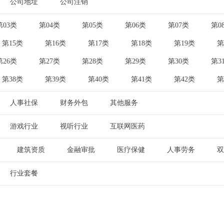
公司地址
公司注销
|
第03类
第04类
第05类
第06类
第07类
第0
|
|
|
|
|
第15类
第16类
第17类
第18类
第19类
第
|
|
|
|
|
第26类
第27类
第28类
第29类
第30类
第3
|
|
|
|
|
第38类
第39类
第40类
第41类
第42类
第
|
|
|
|
|
人事社保
财务外包
其他服务
|
|
游戏行业
视听行业
互联网医药
|
|
建筑资质
金融审批
医疗保健
人事劳务
双
|
|
|
|
行业套餐