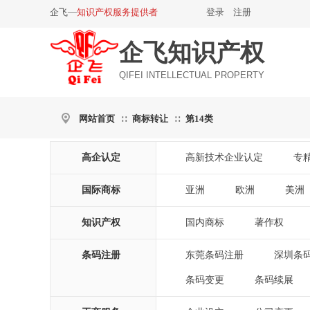
企飞—
知识产权服务提供者
登录
|
注册
企飞知识产权
QIFEI INTELLECTUAL PROPERTY
网站首页
商标转让
第14类
∷
∷
高企认定
高新技术企业认定
专
|
国际商标
亚洲
欧洲
美洲
|
|
|
知识产权
国内商标
著作权
|
|
条码注册
东莞条码注册
深圳条
|
条码变更
条码续展
|
|