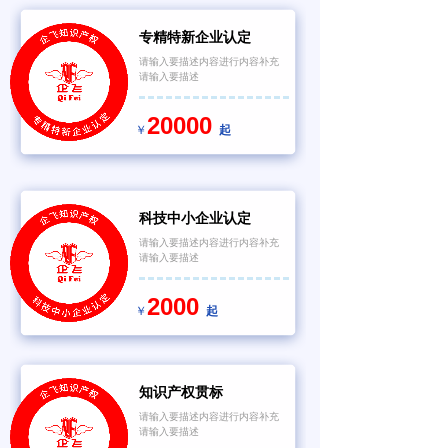
专精特新企业认定
请输入要描述内容进行内容补充
请输入要描述
20000
￥
起
科技中小企业认定
请输入要描述内容进行内容补充
请输入要描述
2000
￥
起
知识产权贯标
请输入要描述内容进行内容补充
请输入要描述