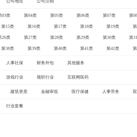
公司地址
公司注销
|
第03类
第04类
第05类
第06类
第07类
第0
|
|
|
|
|
第15类
第16类
第17类
第18类
第19类
第
|
|
|
|
|
第26类
第27类
第28类
第29类
第30类
第3
|
|
|
|
|
第38类
第39类
第40类
第41类
第42类
第
|
|
|
|
|
人事社保
财务外包
其他服务
|
|
游戏行业
视听行业
互联网医药
|
|
建筑资质
金融审批
医疗保健
人事劳务
双
|
|
|
|
行业套餐