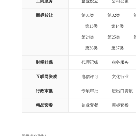
工商服务
企业设立
公司变更
|
|
商标转让
第01类
第02类
|
|
第13类
第14类
|
|
|
第24类
第25类
|
|
第36类
第37类
|
|
|
财税社保
代理记账
税务服务
|
|
互联网资质
电信许可
文化行业
|
|
行政审批
专项审批
进出口资质
|
|
精品套餐
创业套餐
商标套餐
|
|