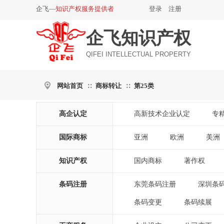
企飞—
知识产权服务提供者
登录
|
注册
企飞知识产权
QIFEI INTELLECTUAL PROPERTY
网站首页
商标转让
第25类
∷
∷
高企认定
高新技术企业认定
专
|
国际商标
亚洲
欧洲
美洲
|
|
|
知识产权
国内商标
著作权
|
|
条码注册
东莞条码注册
深圳条
|
条码变更
条码续展
|
|