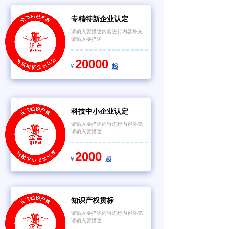
专精特新企业认定
请输入要描述内容进行内容补充
请输入要描述
20000
￥
起
科技中小企业认定
请输入要描述内容进行内容补充
请输入要描述
2000
￥
起
知识产权贯标
请输入要描述内容进行内容补充
请输入要描述