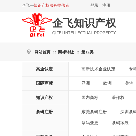
企飞—
知识产权服务提供者
登录
|
注册
企飞知识产权
QIFEI INTELLECTUAL PROPERTY
网站首页
商标转让
第12类
∷
∷
高企认定
高新技术企业认定
专
|
国际商标
亚洲
欧洲
美洲
|
|
|
知识产权
国内商标
著作权
|
|
条码注册
东莞条码注册
深圳条
|
条码变更
条码续展
|
|