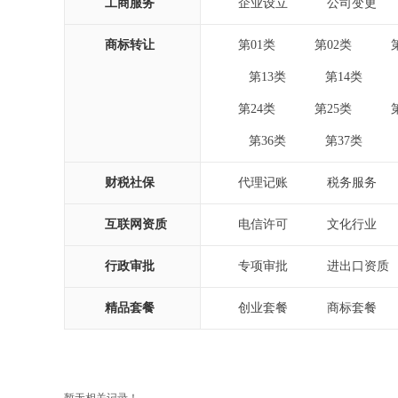
工商服务
企业设立
公司变更
|
|
商标转让
第01类
第02类
|
|
第13类
第14类
|
|
|
第24类
第25类
|
|
第36类
第37类
|
|
|
财税社保
代理记账
税务服务
|
|
互联网资质
电信许可
文化行业
|
|
行政审批
专项审批
进出口资质
|
|
精品套餐
创业套餐
商标套餐
|
|