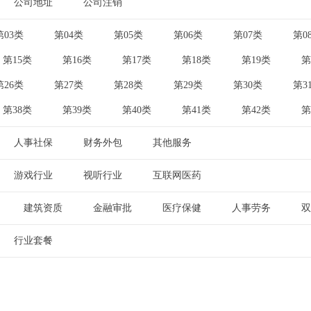
公司地址
公司注销
|
第03类
第04类
第05类
第06类
第07类
第0
|
|
|
|
|
第15类
第16类
第17类
第18类
第19类
第
|
|
|
|
|
第26类
第27类
第28类
第29类
第30类
第3
|
|
|
|
|
第38类
第39类
第40类
第41类
第42类
第
|
|
|
|
|
人事社保
财务外包
其他服务
|
|
游戏行业
视听行业
互联网医药
|
|
建筑资质
金融审批
医疗保健
人事劳务
双
|
|
|
|
行业套餐