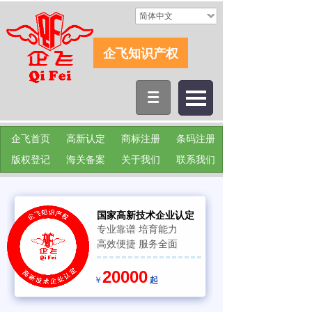
简体中文
企飞知识产权
企飞首页
高新认定
商标注册
条码注册
版权登记
海关备案
关于我们
联系我们
国家高新技术企业认定
专业靠谱 培育能力
高效便捷 服务全面
20000
￥
起